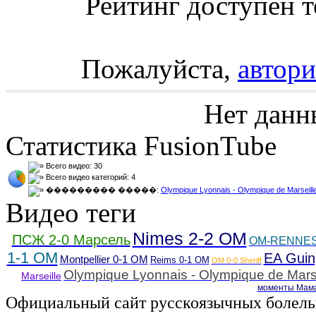
Рейтинг доступен т
Пожалуйста,
автори
Нет данн
Статистика FusionTube
Всего видео: 30
Всего видео категорий: 4
��������� �����:
Olympique Lyonnais - Olympique de Marseille
Видео теги
Nimes 2-2 OM
ПСЖ 2-0 Марсель
OM-RENNES -
1-1 OM
EA Guin
Montpellier 0-1 OM
Reims 0-1 OM
OM 0-0 Sheriff
Olympique Lyonnais - Olympique de Marse
Marseille
моменты Мама
Официальный сайт русскоязычных болель