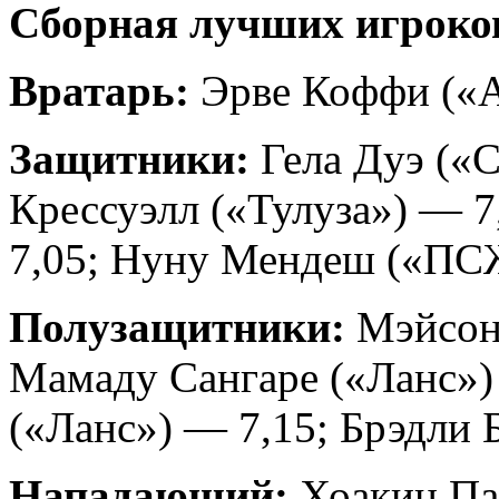
Сборная лучших игроков
Вратарь:
Эрве Коффи («А
Защитники:
Гела Дуэ («С
Крессуэлл («Тулуза») — 7
7,05; Нуну Мендеш («ПС
Полузащитники:
Мэйсон 
Мамаду Сангаре («Ланс»)
(«Ланс») — 7,15; Брэдли 
Нападающий:
Хоакин Пан