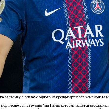
го
за съёмку в рекламе одного из бренд-партнёров чемпионата м
 под песню Jump группы Van Halen, которая является неофициа