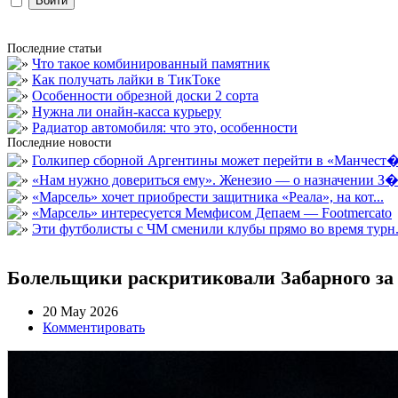
Последние статьи
Что такое комбинированный памятник
Как получать лайки в ТикТоке
Особенности обрезной доски 2 сорта
Нужна ли онайн-касса курьеру
Радиатор автомобиля: что это, особенности
Последние новости
Голкипер сборной Аргентины может перейти в «Манчест�.
«Нам нужно довериться ему». Женезио — о назначении З�.
«Марсель» хочет приобрести защитника «Реала», на кот...
«Марсель» интересуется Мемфисом Депаем — Footmercato
Эти футболисты с ЧМ сменили клубы прямо во время турн.
Болельщики раскритиковали Забарного за
20 May 2026
Комментировать