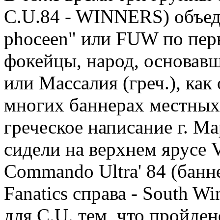
C.U.84 - WINNERS) объеди
phocеen" или FUW по перв
фокейцы, народ, основавши
или Массалия (греч.), как 
многих баннерах местных 
греческое написание г. Ма
сидели на верхнем ярусе V
Commando Ultra' 84 (баннер
Fanatics справа - South W
для C.U. тем, что пройде