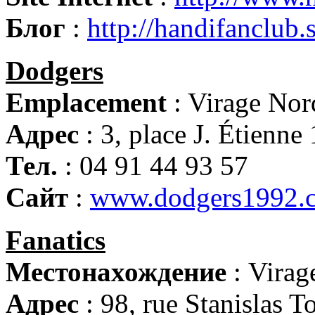
Блог
:
http://handifanclub
Dodgers
Emplacement
: Virage Nor
Адрес
: 3, place J. Étienn
Тел.
: 04 91 44 93 57
Сайт
:
www.dodgers1992.
Fanatics
Местонахождение
: Virag
Адрес
: 98, rue Stanislas T