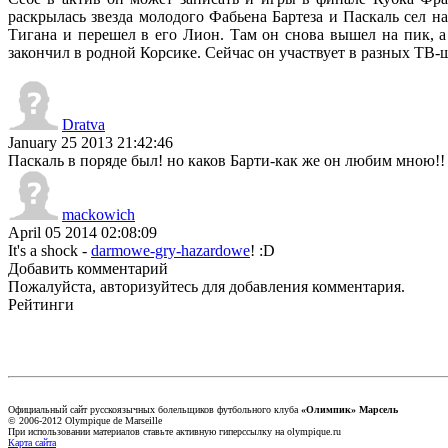
раскрылась звезда молодого Фабьена Бартеза и Паскаль сел н
Тигана и перешел в его Лион. Там он снова вышел на пик, а
закончил в родной Корсике. Сейчас он участвует в разных ТВ-ш
Dratva
January 25 2013 21:42:46
Паскаль в поряде был! но каков Барти-как же он любим мною!
mackowich
April 05 2014 02:08:09
It's a shock -
darmowe-gry-hazardowe
! :D
Добавить комментарий
Пожалуйста, авторизуйтесь для добавления комментария.
Рейтинги
Официальный сайт русскоязычных болельщиков футбольного клуба
«Олимпик» Марсель
© 2006-2012 Olympique de Marseille
При использовании материалов ставьте активную гиперссылку на olympique.ru
Карта сайта