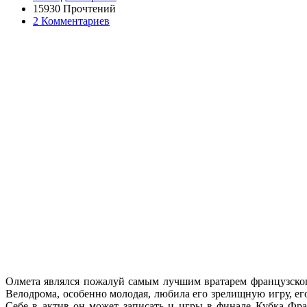
15930 Прочтений
2 Комментариев
Олмета являлся пожалуй самым лучшим вратарем французского
Велодрома, особенно молодая, любила его зрелищную игру, ег
Себе в актив он может записать и игры в финале Кубка Фра