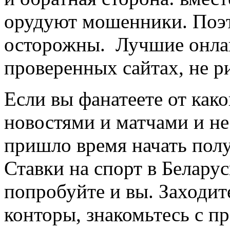
орудуют мошенники. Поэт
осторожны. Лучшие онлай
проверенных сайтах, не р
Если вы фанатеете от како
новостями и матчами и не
пришло время начать полу
Ставки на спорт в Белару
попробуйте и вы. Заходит
конторы, знакомьтесь с п