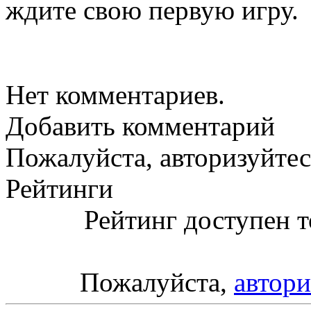
ждите свою первую игру.
Нет комментариев.
Добавить комментарий
Пожалуйста, авторизуйтес
Рейтинги
Рейтинг доступен т
Пожалуйста,
автори