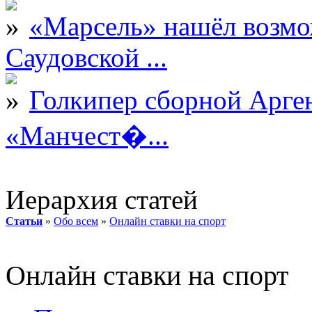
«Марсель» нашёл возмо
Саудовской ...
Голкипер сборной Арге
«Манчест�...
Иерархия статей
Статьи
»
Обо всем
»
Онлайн ставки на спорт
Онлайн ставки на спорт