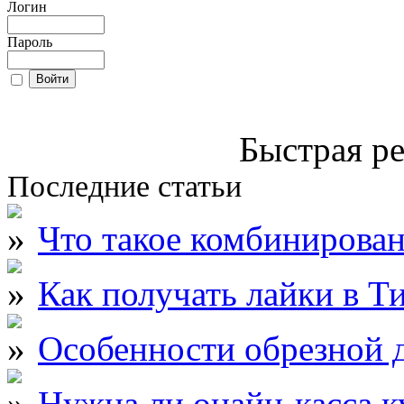
Логин
Пароль
Быстрая ре
Последние статьи
Что такое комбинирова
Как получать лайки в Т
Особенности обрезной д
Нужна ли онайн-касса к