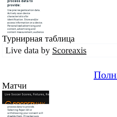
Турнирная таблица
Live data by
Scoreaxis
Полн
Матчи