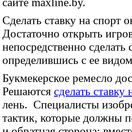
сайте maxline.by.
Сделать ставку на спорт 
Достаточно открыть игров
непосредственно сделать 
определившись с ее видом
Букмекерское ремесло дос
Решаются
сделать ставку 
лень. Специалисты изобр
тактик, которые должны п
и обратная сторона: вмес