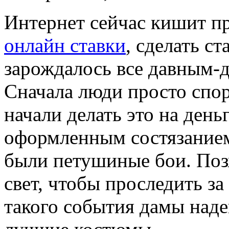
Интернет сейчас кишит п
онлайн ставки
, сделать ст
зарождалось все давным-
Сначала люди просто спор
начали делать это на день
оформленным состязание
были петушиные бои. Поз
свет, чтобы проследить з
такого события дамы над