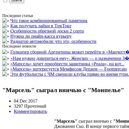
Последние статьи
Что такое комбинированный памятник
Как получать лайки в ТикТоке
Особенности обрезной доски 2 сорта
Нужна ли онайн-касса курьеру
Радиатор автомобиля: что это, особенности
Последние новости
Голкипер сборной Аргентины может перейти в «Манчест�.
«Нам нужно довериться ему». Женезио — о назначении З�.
«Марсель» хочет приобрести защитника «Реала», на кот...
«Марсель» интересуется Мемфисом Депаем — Footmercato
Эти футболисты с ЧМ сменили клубы прямо во время турн.
"Марсель" сыграл вничью с "Монпелье"
04 Dec 2017
3297 Прочтений
Комментировать
"Марсель"
сыграл вничью с
"Монпе
Джованни Сьо. В конце первого тайм