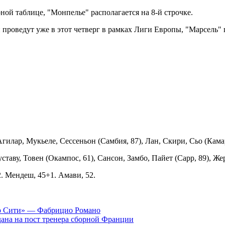
рной таблице, "Монпелье" располагается на 8-й строчке.
роведут уже в этот четверг в рамках Лиги Европы, "Марсель" 
гилар, Мукьеле, Сессеньон (Самбия, 87), Лан, Скири, Сьо (Камар
таву, Товен (Окампос, 61), Сансон, Замбо, Пайет (Сарр, 89), Же
42. Мендеш, 45+1. Амави, 52.
ер Сити» — Фабрицио Романо
ана на пост тренера сборной Франции