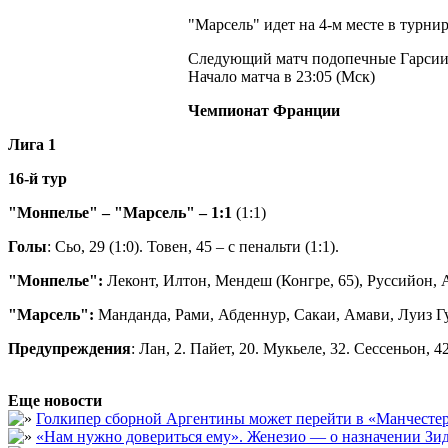
"Марсель" идет на 4-м месте в турни
Следующий матч подопечные Гарсии п
Начало матча в 23:05 (Мск)
Чемпионат Франции
Лига 1
16-й тур
"Монпелье" – "Марсель" – 1:1
(1:1)
Голы
: Сьо, 29 (1:0). Товен, 45 – с пенальти (1:1).
"Монпелье":
Леконт, Илтон, Мендеш (Конгре, 65), Руссийон, А
"Марсель":
Манданда, Рами, Абденнур, Сакаи, Амави, Луиз Гус
Предупреждения
: Лан, 2. Пайет, 20. Мукьеле, 32. Сессеньон, 
Еще новости
Голкипер сборной Аргентины может перейти в «Манчест
«Нам нужно довериться ему». Женезио — о назначении Зид