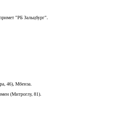
примет "РБ Зальцбург".
а, 46), Мбенза.
рмен (Митроглу, 81).