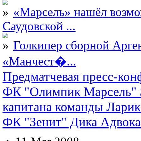
«Марсель» нашёл возмо
Саудовской ...
Голкипер сборной Арге
«Манчест�...
Предматчевая пресс-кон
ФК "Олимпик Марсель" Э
капитана команды Ларика
ФК "Зенит" Дика Адвока